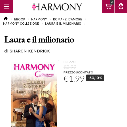
0
EBOOK
HARMONY
ROMANZI D'AMORE
HARMONY COLLEZIONE
LAURA E IL MILIONARIO
Laura e il milionario
EBOOK
di SHARON KENDRICK
LIBRI
PREZZO
€3.99
PREZZO SCONTATO
€1.99
-50,13%
Calendario
FAQ