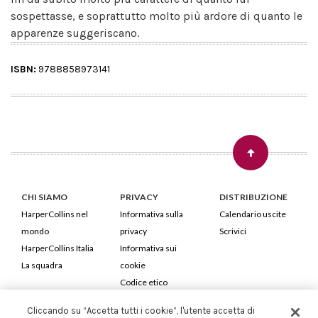
sospettasse, e soprattutto molto più ardore di quanto le
apparenze suggeriscano.
ISBN:
9788858973141
CHI SIAMO
PRIVACY
DISTRIBUZIONE
HarperCollins nel
Informativa sulla
Calendario uscite
mondo
privacy
Scrivici
HarperCollins Italia
Informativa sui
La squadra
cookie
Codice etico
Cliccando su “Accetta tutti i cookie”, l'utente accetta di
HarperCollins Italia S.p.A. Viale Monte Nero, 84 - 20135 Milano