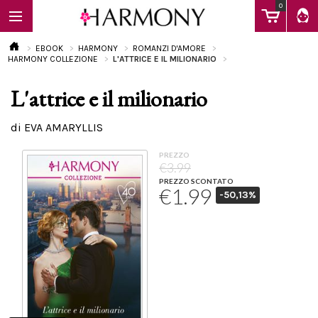
0
EBOOK
HARMONY
ROMANZI D'AMORE
HARMONY COLLEZIONE
L'ATTRICE E IL MILIONARIO
L'attrice e il milionario
EBOOK
di EVA AMARYLLIS
LIBRI
PREZZO
€3.99
PREZZO SCONTATO
€1.99
-50,13%
Calendario
FAQ