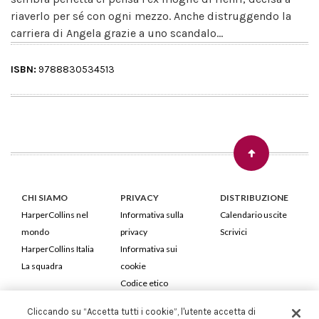
riaverlo per sé con ogni mezzo. Anche distruggendo la
carriera di Angela grazie a uno scandalo...
ISBN:
9788830534513
CHI SIAMO
PRIVACY
DISTRIBUZIONE
HarperCollins nel
Informativa sulla
Calendario uscite
mondo
privacy
Scrivici
HarperCollins Italia
Informativa sui
La squadra
cookie
Codice etico
Cliccando su “Accetta tutti i cookie”, l'utente accetta di
HarperCollins Italia S.p.A. Viale Monte Nero, 84 - 20135 Milano