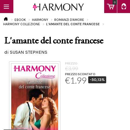
0
EBOOK
HARMONY
ROMANZI D'AMORE
HARMONY COLLEZIONE
L'AMANTE DEL CONTE FRANCESE
L'amante del conte francese
EBOOK
di SUSAN STEPHENS
LIBRI
PREZZO
€3.99
PREZZO SCONTATO
€1.99
-50,13%
Calendario
FAQ