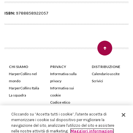
ISBN:
9788858922057
CHI SIAMO
PRIVACY
DISTRIBUZIONE
HarperCollins nel
Informativa sulla
Calendario uscite
mondo
privacy
Scrivici
HarperCollins Italia
Informativa sui
La squadra
cookie
Codice etico
Cliccando su “Accetta tutti i cookie”, l'utente accetta di
HarperCollins Italia S.p.A. Viale Monte Nero, 84 - 20135 Milano
memorizzare i cookie sul dispositivo per migliorare la
Cod. Fiscale e P.IVA 05946780151 - Capitale Sociale 258.250 €
navigazione del sito, analizzare l'utilizzo del sito e assistere
Iscritta in Milano al Registro delle imprese nr.198004 e REA nr.1051898
nelle nostre attività di marketing.
Maggiori informazioni