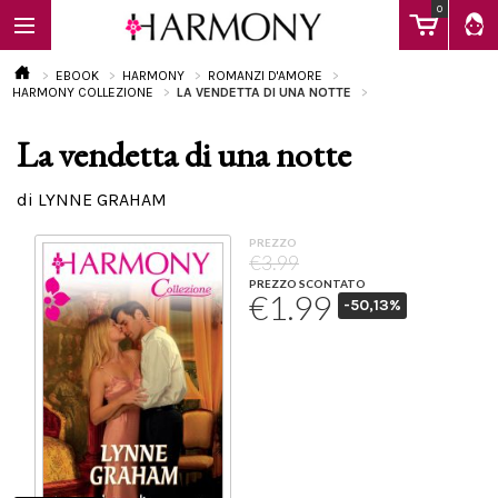
0
EBOOK
HARMONY
ROMANZI D'AMORE
HARMONY COLLEZIONE
LA VENDETTA DI UNA NOTTE
La vendetta di una notte
EBOOK
di LYNNE GRAHAM
LIBRI
PREZZO
€3.99
PREZZO SCONTATO
€1.99
-50,13%
Calendario
FAQ