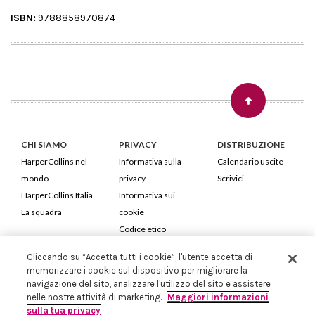
ISBN:
9788858970874
CHI SIAMO
PRIVACY
DISTRIBUZIONE
HarperCollins nel
Informativa sulla
Calendario uscite
mondo
privacy
Scrivici
HarperCollins Italia
Informativa sui
La squadra
cookie
Codice etico
Cliccando su “Accetta tutti i cookie”, l'utente accetta di
HarperCollins Italia S.p.A. Viale Monte Nero, 84 - 20135 Milano
memorizzare i cookie sul dispositivo per migliorare la
Cod. Fiscale e P.IVA 05946780151 - Capitale Sociale 258.250 €
navigazione del sito, analizzare l'utilizzo del sito e assistere
Iscritta in Milano al Registro delle imprese nr.198004 e REA nr.1051898
nelle nostre attività di marketing.
Maggiori informazioni
sulla tua privacy