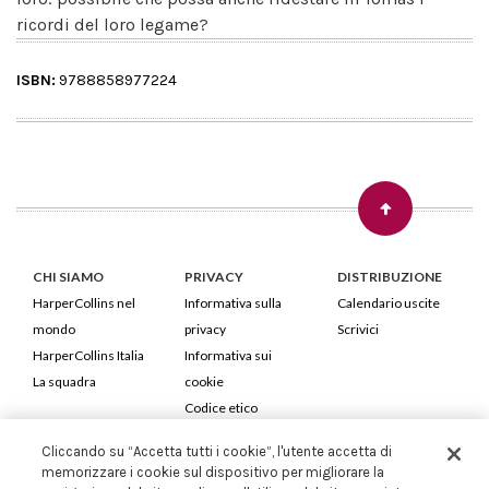
ricordi del loro legame?
ISBN:
9788858977224
CHI SIAMO
PRIVACY
DISTRIBUZIONE
HarperCollins nel
Informativa sulla
Calendario uscite
mondo
privacy
Scrivici
HarperCollins Italia
Informativa sui
La squadra
cookie
Codice etico
Cliccando su “Accetta tutti i cookie”, l'utente accetta di
HarperCollins Italia S.p.A. Viale Monte Nero, 84 - 20135 Milano
memorizzare i cookie sul dispositivo per migliorare la
Cod. Fiscale e P.IVA 05946780151 - Capitale Sociale 258.250 €