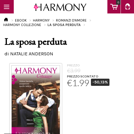
0
EBOOK
HARMONY
ROMANZI D'AMORE
HARMONY COLLEZIONE
LA SPOSA PERDUTA
La sposa perduta
EBOOK
di NATALIE ANDERSON
LIBRI
PREZZO
€3.99
PREZZO SCONTATO
€1.99
-50,13%
Calendario
FAQ