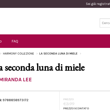
Sei già registr
o
FAQ
HARMONY COLLEZIONE
LA SECONDA LUNA DI MIELE
a seconda luna di miele
MIRANDA LEE
PREZZO
N:
9788858973172
€3.99
PREZZO SCONTATO