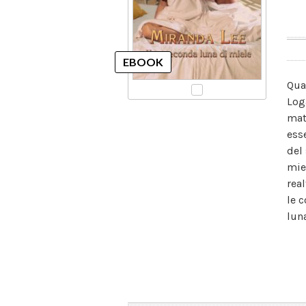
Qua
Log
mat
ess
del
mie
rea
le 
luna