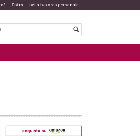
ato?
Entra
nella tua area personale
acquista su