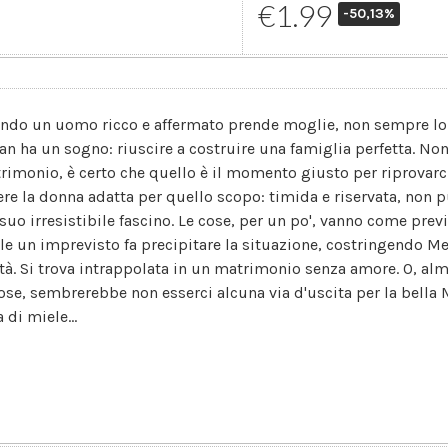
€1.99
-50,13%
ndo un uomo ricco e affermato prende moglie, non sempre lo 
an ha un sogno: riuscire a costruire una famiglia perfetta. No
rimonio, è certo che quello è il momento giusto per riprovarc
ere la donna adatta per quello scopo: timida e riservata, non 
 suo irresistibile fascino. Le cose, per un po', vanno come previ
le un imprevisto fa precipitare la situazione, costringendo Meg
ltà. Si trova intrappolata in un matrimonio senza amore. O, al
cose, sembrerebbe non esserci alcuna via d'uscita per la bella
 di miele...