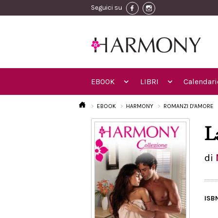
Seguici su
EBOOK
LIBRI
Calendari
EBOOK
HARMONY
ROMANZI D'AMORE
L
di
ISB