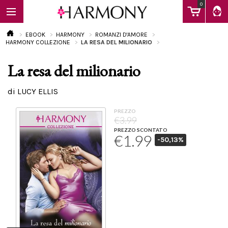
0
EBOOK
HARMONY
ROMANZI D'AMORE
HARMONY COLLEZIONE
LA RESA DEL MILIONARIO
La resa del milionario
EBOOK
di LUCY ELLIS
LIBRI
PREZZO
€3.99
PREZZO SCONTATO
€1.99
-50,13%
Calendario
FAQ