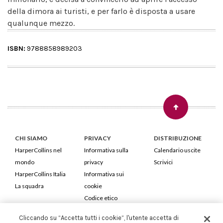
della dimora ai turisti, e per farlo è disposta a usare
qualunque mezzo.
ISBN:
9788858989203
CHI SIAMO
PRIVACY
DISTRIBUZIONE
HarperCollins nel
Informativa sulla
Calendario uscite
mondo
privacy
Scrivici
HarperCollins Italia
Informativa sui
La squadra
cookie
Codice etico
Cliccando su “Accetta tutti i cookie”, l'utente accetta di
HarperCollins Italia S.p.A. Viale Monte Nero, 84 - 20135 Milano