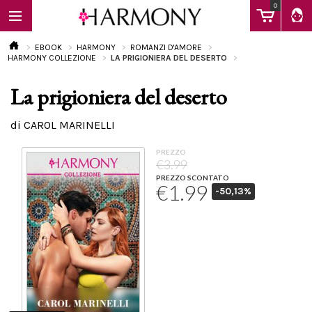
0
EBOOK
HARMONY
ROMANZI D'AMORE
HARMONY COLLEZIONE
LA PRIGIONIERA DEL DESERTO
La prigioniera del deserto
EBOOK
di CAROL MARINELLI
LIBRI
PREZZO
€3.99
PREZZO SCONTATO
€1.99
-50,13%
Calendario
FAQ