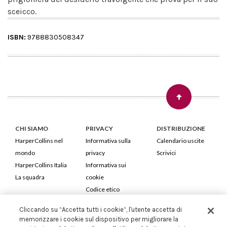
sceicco.
ISBN:
9788830508347
CHI SIAMO
PRIVACY
DISTRIBUZIONE
HarperCollins nel
Informativa sulla
Calendario uscite
mondo
privacy
Scrivici
HarperCollins Italia
Informativa sui
La squadra
cookie
Codice etico
Cliccando su “Accetta tutti i cookie”, l'utente accetta di
HarperCollins Italia S.p.A. Viale Monte Nero, 84 - 20135 Milano
memorizzare i cookie sul dispositivo per migliorare la
Cod. Fiscale e P.IVA 05946780151 - Capitale Sociale 258.250 €