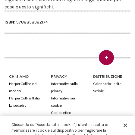
cosa questo significhi.
ISBN:
9788858982174
CHI SIAMO
PRIVACY
DISTRIBUZIONE
HarperCollins nel
Informativa sulla
Calendario uscite
mondo
privacy
Scrivici
HarperCollins Italia
Informativa sui
La squadra
cookie
Codice etico
Cliccando su “Accetta tutti i cookie”, l'utente accetta di
HarperCollins Italia S.p.A. Viale Monte Nero, 84 - 20135 Milano
memorizzare i cookie sul dispositivo per migliorare la
Cod. Fiscale e P.IVA 05946780151 - Capitale Sociale 258.250 €