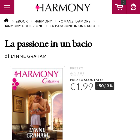
0
EBOOK
HARMONY
ROMANZI D'AMORE
HARMONY COLLEZIONE
LA PASSIONE IN UN BACIO
La passione in un bacio
EBOOK
di LYNNE GRAHAM
LIBRI
PREZZO
€3.99
PREZZO SCONTATO
€1.99
-50,13%
Calendario
FAQ