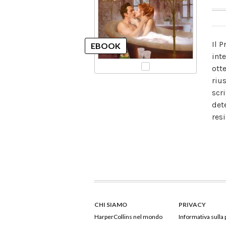
Il 
int
ott
riu
scr
det
resi
CHI SIAMO
PRIVACY
HarperCollins nel mondo
Informativa sulla 