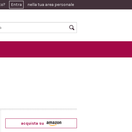
ato?
Entra
nella tua area personale
acquista su