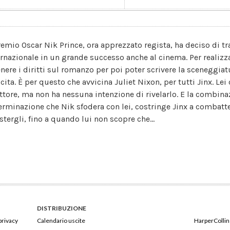
Premio Oscar Nik Prince, ora apprezzato regista, ha deciso di t
ernazionale in un grande successo anche al cinema. Per realizza
enere i diritti sul romanzo per poi poter scrivere la sceneggiatu
scita. È per questo che avvicina Juliet Nixon, per tutti Jinx. L
ittore, ma non ha nessuna intenzione di rivelarlo. E la combina
erminazione che Nik sfodera con lei, costringe Jinx a combatt
stergli, fino a quando lui non scopre che...
DISTRIBUZIONE
privacy
Calendario uscite
HarperCollins