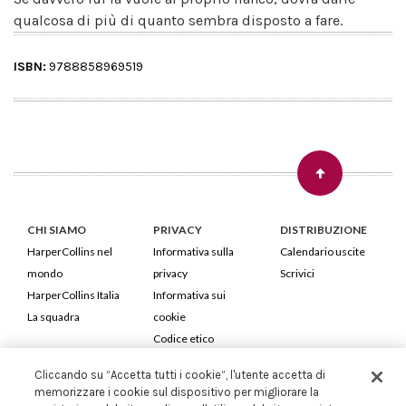
qualcosa di più di quanto sembra disposto a fare.
ISBN:
9788858969519
CHI SIAMO
PRIVACY
DISTRIBUZIONE
HarperCollins nel
Informativa sulla
Calendario uscite
mondo
privacy
Scrivici
HarperCollins Italia
Informativa sui
La squadra
cookie
Codice etico
Cliccando su “Accetta tutti i cookie”, l'utente accetta di
HarperCollins Italia S.p.A. Viale Monte Nero, 84 - 20135 Milano
memorizzare i cookie sul dispositivo per migliorare la
Cod. Fiscale e P.IVA 05946780151 - Capitale Sociale 258.250 €