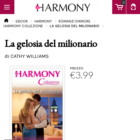
0
EBOOK
HARMONY
ROMANZI D'AMORE
HARMONY COLLEZIONE
LA GELOSIA DEL MILIONARIO
La gelosia del milionario
EBOOK
di CATHY WILLIAMS
LIBRI
PREZZO
€3.99
Calendario
FAQ