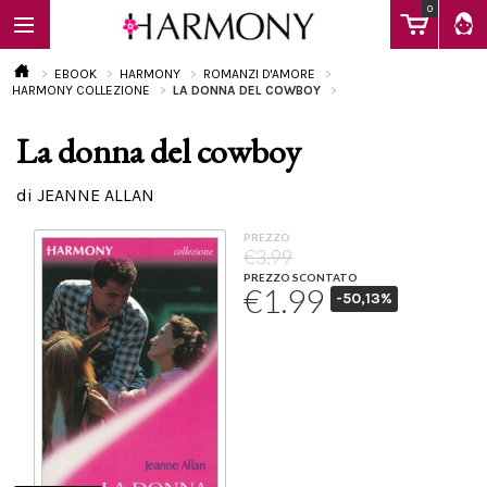
0
EBOOK
HARMONY
ROMANZI D'AMORE
HARMONY COLLEZIONE
LA DONNA DEL COWBOY
La donna del cowboy
EBOOK
di JEANNE ALLAN
LIBRI
PREZZO
€3.99
PREZZO SCONTATO
€1.99
-50,13%
Calendario
FAQ