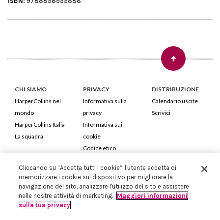
ISBN:
9788858955888
CHI SIAMO
PRIVACY
DISTRIBUZIONE
HarperCollins nel
Informativa sulla
Calendario uscite
mondo
privacy
Scrivici
HarperCollins Italia
Informativa sui
La squadra
cookie
Codice etico
Cliccando su “Accetta tutti i cookie”, l'utente accetta di
HarperCollins Italia S.p.A. Viale Monte Nero, 84 - 20135 Milano
memorizzare i cookie sul dispositivo per migliorare la
Cod. Fiscale e P.IVA 05946780151 - Capitale Sociale 258.250 €
navigazione del sito, analizzare l'utilizzo del sito e assistere
Iscritta in Milano al Registro delle imprese nr.198004 e REA nr.1051898
nelle nostre attività di marketing.
Maggiori informazioni
sulla tua privacy