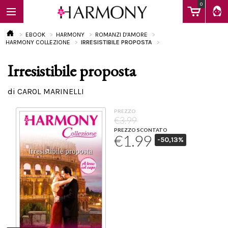
0
EBOOK
HARMONY
ROMANZI D'AMORE
HARMONY COLLEZIONE
IRRESISTIBILE PROPOSTA
Irresistibile proposta
EBOOK
di CAROL MARINELLI
LIBRI
PREZZO
€3.99
PREZZO SCONTATO
€1.99
-50,13%
Calendario
FAQ