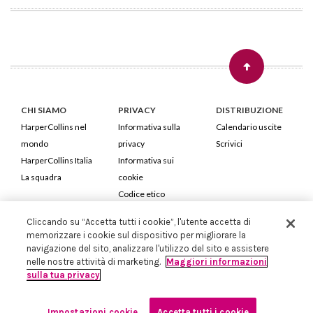
CHI SIAMO
PRIVACY
DISTRIBUZIONE
HarperCollins nel
Informativa sulla
Calendario uscite
mondo
privacy
Scrivici
HarperCollins Italia
Informativa sui
La squadra
cookie
Codice etico
Cliccando su “Accetta tutti i cookie”, l'utente accetta di
HarperCollins Italia S.p.A. Viale Monte Nero, 84 - 20135 Milano
memorizzare i cookie sul dispositivo per migliorare la
Cod. Fiscale e P.IVA 05946780151 - Capitale Sociale 258.250 €
navigazione del sito, analizzare l'utilizzo del sito e assistere
Iscritta in Milano al Registro delle imprese nr.198004 e REA nr.1051898
nelle nostre attività di marketing.
Maggiori informazioni
sulla tua privacy
Impostazioni cookie
Accetta tutti i cookie