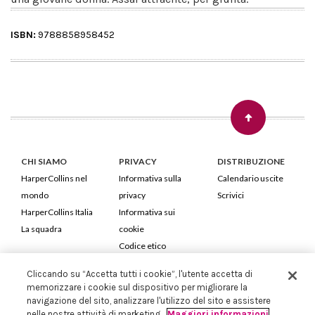
ISBN:
9788858958452
CHI SIAMO
PRIVACY
DISTRIBUZIONE
HarperCollins nel
Informativa sulla
Calendario uscite
mondo
privacy
Scrivici
HarperCollins Italia
Informativa sui
La squadra
cookie
Codice etico
Cliccando su “Accetta tutti i cookie”, l'utente accetta di
HarperCollins Italia S.p.A. Viale Monte Nero, 84 - 20135 Milano
memorizzare i cookie sul dispositivo per migliorare la
Cod. Fiscale e P.IVA 05946780151 - Capitale Sociale 258.250 €
navigazione del sito, analizzare l'utilizzo del sito e assistere
Iscritta in Milano al Registro delle imprese nr.198004 e REA nr.1051898
nelle nostre attività di marketing.
Maggiori informazioni