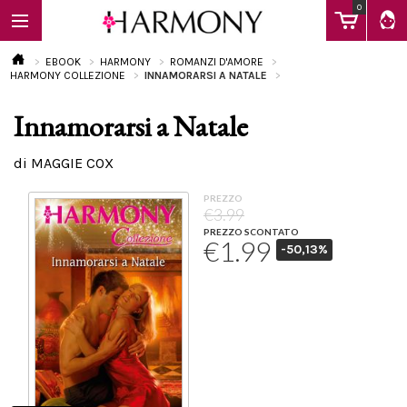
0
EBOOK
HARMONY
ROMANZI D'AMORE
HARMONY COLLEZIONE
INNAMORARSI A NATALE
Innamorarsi a Natale
EBOOK
di MAGGIE COX
LIBRI
PREZZO
€3.99
PREZZO SCONTATO
€1.99
-50,13%
Calendario
FAQ