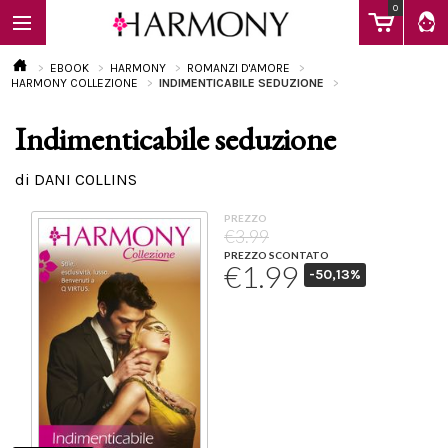
0
EBOOK
HARMONY
ROMANZI D'AMORE
HARMONY COLLEZIONE
INDIMENTICABILE SEDUZIONE
Indimenticabile seduzione
EBOOK
di DANI COLLINS
LIBRI
PREZZO
€3.99
PREZZO SCONTATO
€1.99
-50,13%
Calendario
FAQ