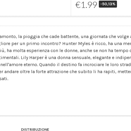
€1.99
-50,13%
tramonto, la pioggia che cade battente, una giornata che volge
liore per un primo incontro? Hunter Myles è ricco, ha una ment
più, ha molta esperienza con le donne, anche se non ha tempo d
timentali. Lily Harper è una donna sensuale, elegante e indipe
nell'amore eterno. Quando il destino fa incrociare le loro strade
er andare oltre la forte attrazione che subito li ha rapiti, mett
sati.
DISTRIBUZIONE