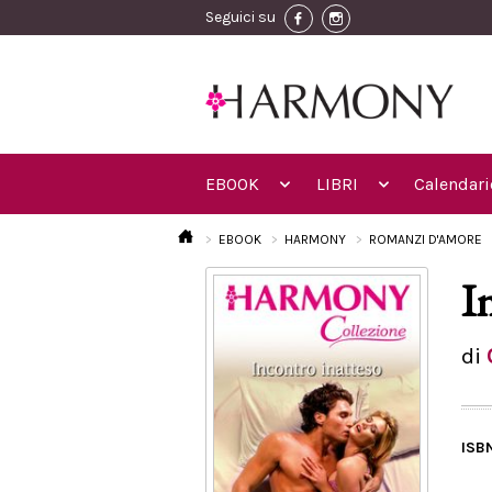
Seguici su
EBOOK
LIBRI
Calendari
EBOOK
HARMONY
ROMANZI D'AMORE
I
di
ISB