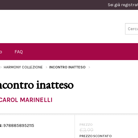
Sei già registr
o
FAQ
HARMONY COLLEZIONE
INCONTRO INATTESO
ncontro inatteso
CAROL MARINELLI
PREZZO
N:
9788858952115
€3.99
PREZZO SCONTATO