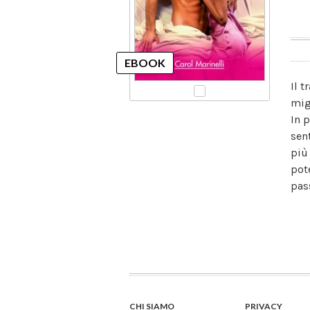
Il 
mig
In 
sen
più 
pot
pas
CHI SIAMO
PRIVACY