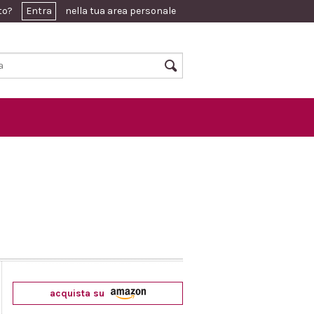
ato?
Entra
nella tua area personale
acquista su