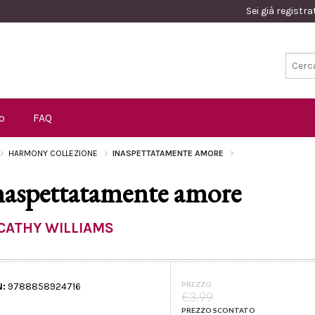
Sei già registr
o
FAQ
HARMONY COLLEZIONE
INASPETTATAMENTE AMORE
naspettatamente amore
CATHY WILLIAMS
PREZZO
N:
9788858924716
€3.99
PREZZO SCONTATO