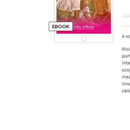
A v
Ric
por
int
sco
mez
inn
car