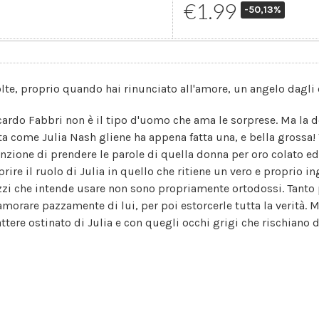
€1.99
-50,13%
olte, proprio quando hai rinunciato all'amore, un angelo dagli 
cardo Fabbri non è il tipo d'uomo che ama le sorprese. Ma la d
ta come Julia Nash gliene ha appena fatta una, e bella grossa!
enzione di prendere le parole di quella donna per oro colato ed 
prire il ruolo di Julia in quello che ritiene un vero e proprio i
zi che intende usare non sono propriamente ortodossi. Tanto p
amorare pazzamente di lui, per poi estorcerle tutta la verità. Ma
attere ostinato di Julia e con quegli occhi grigi che rischiano d