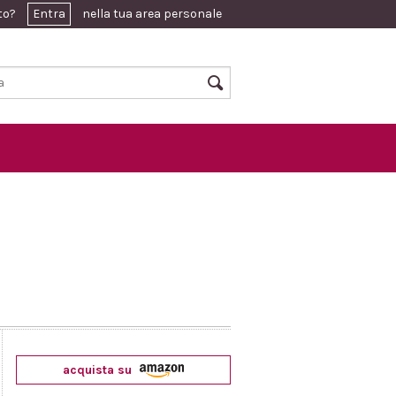
ato?
Entra
nella tua area personale
acquista su