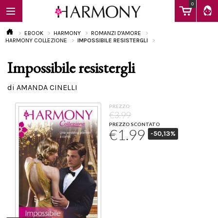
0
EBOOK
HARMONY
ROMANZI D'AMORE
HARMONY COLLEZIONE
IMPOSSIBILE RESISTERGLI
Impossibile resistergli
EBOOK
di AMANDA CINELLI
LIBRI
PREZZO
€3.99
PREZZO SCONTATO
€1.99
-50,13%
Calendario
FAQ