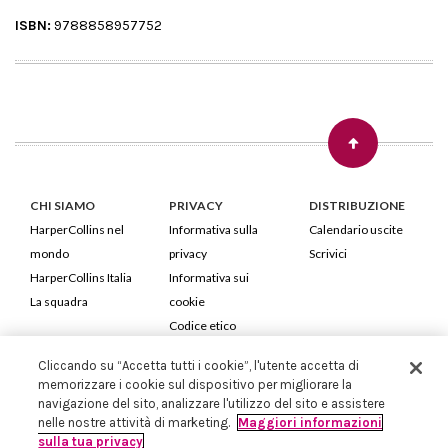
ISBN:
9788858957752
CHI SIAMO
PRIVACY
DISTRIBUZIONE
HarperCollins nel
Informativa sulla
Calendario uscite
mondo
privacy
Scrivici
HarperCollins Italia
Informativa sui
La squadra
cookie
Codice etico
Cliccando su “Accetta tutti i cookie”, l'utente accetta di
HarperCollins Italia S.p.A. Viale Monte Nero, 84 - 20135 Milano
memorizzare i cookie sul dispositivo per migliorare la
Cod. Fiscale e P.IVA 05946780151 - Capitale Sociale 258.250 €
navigazione del sito, analizzare l'utilizzo del sito e assistere
Iscritta in Milano al Registro delle imprese nr.198004 e REA nr.1051898
nelle nostre attività di marketing.
Maggiori informazioni
sulla tua privacy