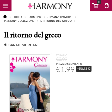
0
EBOOK
HARMONY
ROMANZI D'AMORE
HARMONY COLLEZIONE
IL RITORNO DEL GRECO
Il ritorno del greco
EBOOK
di SARAH MORGAN
LIBRI
PREZZO
€3.99
PREZZO SCONTATO
€1.99
-50,13%
Calendario
FAQ