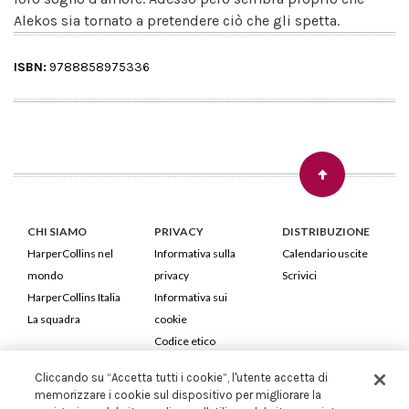
Alekos sia tornato a pretendere ciò che gli spetta.
ISBN:
9788858975336
CHI SIAMO
PRIVACY
DISTRIBUZIONE
HarperCollins nel
Informativa sulla
Calendario uscite
mondo
privacy
Scrivici
HarperCollins Italia
Informativa sui
La squadra
cookie
Codice etico
Cliccando su “Accetta tutti i cookie”, l'utente accetta di
HarperCollins Italia S.p.A. Viale Monte Nero, 84 - 20135 Milano
memorizzare i cookie sul dispositivo per migliorare la
Cod. Fiscale e P.IVA 05946780151 - Capitale Sociale 258.250 €