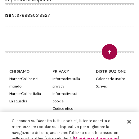
ISBN:
9788830513327
CHI SIAMO
PRIVACY
DISTRIBUZIONE
HarperCollins nel
Informativa sulla
Calendario uscite
mondo
privacy
Scrivici
HarperCollins Italia
Informativa sui
La squadra
cookie
Codice etico
Cliccando su “Accetta tutti i cookie”, l'utente accetta di
HarperCollins Italia S.p.A. Viale Monte Nero, 84 - 20135 Milano
memorizzare i cookie sul dispositivo per migliorare la
Cod. Fiscale e P.IVA 05946780151 - Capitale Sociale 258.250 €
navigazione del sito, analizzare l'utilizzo del sito e assistere
Iscritta in Milano al Registro delle imprese nr.198004 e REA nr.1051898
nelle nostre attività di marketing.
Maggiori informazioni