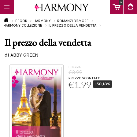
0
EBOOK
HARMONY
ROMANZI D'AMORE
HARMONY COLLEZIONE
IL PREZZO DELLA VENDETTA
Il prezzo della vendetta
EBOOK
di ABBY GREEN
LIBRI
PREZZO
€3.99
PREZZO SCONTATO
€1.99
-50,13%
Calendario
FAQ