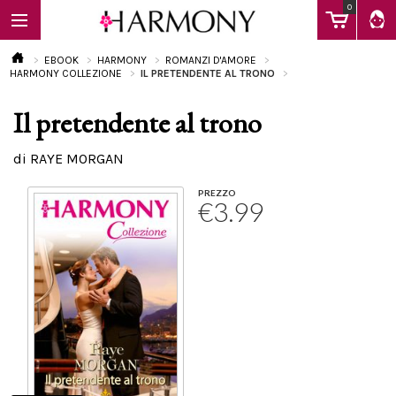
0
EBOOK
HARMONY
ROMANZI D'AMORE
HARMONY COLLEZIONE
IL PRETENDENTE AL TRONO
Il pretendente al trono
EBOOK
di RAYE MORGAN
LIBRI
PREZZO
€3.99
Calendario
FAQ