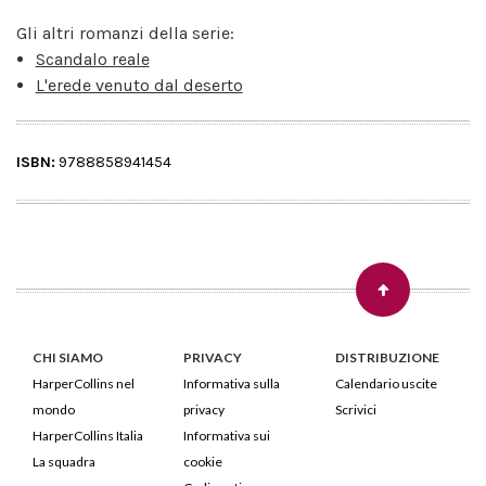
Gli altri romanzi della serie:
Scandalo reale
L'erede venuto dal deserto
ISBN:
9788858941454
CHI SIAMO
PRIVACY
DISTRIBUZIONE
HarperCollins nel
Informativa sulla
Calendario uscite
mondo
privacy
Scrivici
HarperCollins Italia
Informativa sui
La squadra
cookie