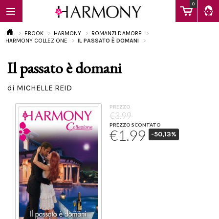
0
EBOOK
HARMONY
ROMANZI D'AMORE
HARMONY COLLEZIONE
IL PASSATO È DOMANI
Il passato è domani
EBOOK
di MICHELLE REID
LIBRI
PREZZO
€3.99
PREZZO SCONTATO
€1.99
-50,13%
Calendario
FAQ