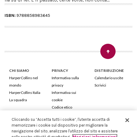
ISBN:
9788858983645
CHI SIAMO
PRIVACY
DISTRIBUZIONE
HarperCollins nel
Informativa sulla
Calendario uscite
mondo
privacy
Scrivici
HarperCollins Italia
Informativa sui
La squadra
cookie
Codice etico
Cliccando su “Accetta tutti i cookie”, l'utente accetta di
HarperCollins Italia S.p.A. Viale Monte Nero, 84 - 20135 Milano
memorizzare i cookie sul dispositivo per migliorare la
Cod. Fiscale e P.IVA 05946780151 - Capitale Sociale 258.250 €
navigazione del sito, analizzare l'utilizzo del sito e assistere
Iscritta in Milano al Registro delle imprese nr.198004 e REA nr.1051898
nelle nostre attività di marketing.
Maggiori informazioni