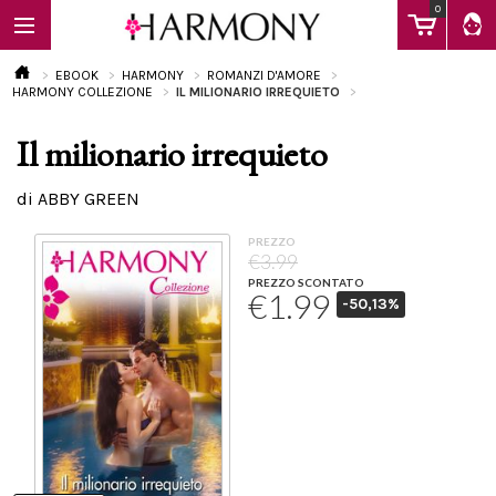
0
EBOOK
HARMONY
ROMANZI D'AMORE
HARMONY COLLEZIONE
IL MILIONARIO IRREQUIETO
Il milionario irrequieto
EBOOK
di ABBY GREEN
LIBRI
PREZZO
€3.99
PREZZO SCONTATO
€1.99
-50,13%
Calendario
FAQ