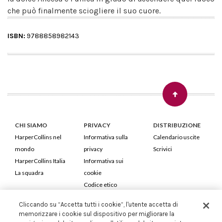
che può finalmente sciogliere il suo cuore.
ISBN:
9788858982143
CHI SIAMO
PRIVACY
DISTRIBUZIONE
HarperCollins nel
Informativa sulla
Calendario uscite
mondo
privacy
Scrivici
HarperCollins Italia
Informativa sui
La squadra
cookie
Codice etico
Cliccando su “Accetta tutti i cookie”, l'utente accetta di
HarperCollins Italia S.p.A. Viale Monte Nero, 84 - 20135 Milano
memorizzare i cookie sul dispositivo per migliorare la
Cod. Fiscale e P.IVA 05946780151 - Capitale Sociale 258.250 €