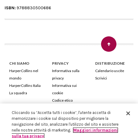
ISBN:
9788830500686
CHI SIAMO
PRIVACY
DISTRIBUZIONE
HarperCollins nel
Informativa sulla
Calendario uscite
mondo
privacy
Scrivici
HarperCollins Italia
Informativa sui
La squadra
cookie
Codice etico
Cliccando su “Accetta tutti i cookie”, l'utente accetta di
HarperCollins Italia S.p.A. Viale Monte Nero, 84 - 20135 Milano
memorizzare i cookie sul dispositivo per migliorare la
Cod. Fiscale e P.IVA 05946780151 - Capitale Sociale 258.250 €
navigazione del sito, analizzare l'utilizzo del sito e assistere
Iscritta in Milano al Registro delle imprese nr.198004 e REA nr.1051898
nelle nostre attività di marketing.
Maggiori informazioni
sulla tua privacy