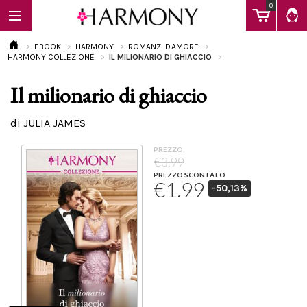
0
EBOOK
HARMONY
ROMANZI D'AMORE
HARMONY COLLEZIONE
IL MILIONARIO DI GHIACCIO
Il milionario di ghiaccio
EBOOK
di JULIA JAMES
LIBRI
PREZZO
€3.99
PREZZO SCONTATO
€1.99
-50,13%
Calendario
FAQ