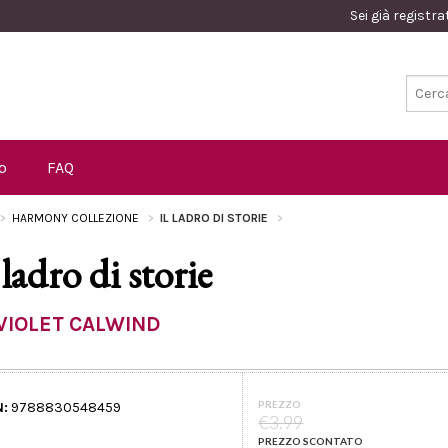
Sei già registr
o
FAQ
HARMONY COLLEZIONE
IL LADRO DI STORIE
 ladro di storie
VIOLET CALWIND
PREZZO
N:
9788830548459
€3.99
PREZZO SCONTATO