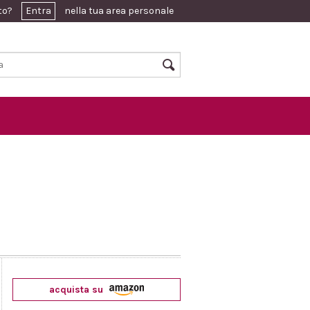
ato?
Entra
nella tua area personale
acquista su