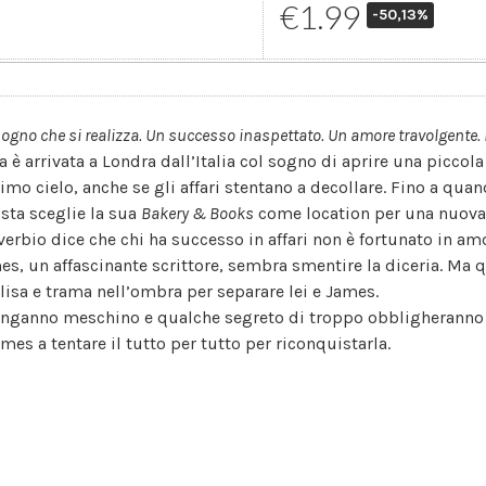
€1.99
-50,13%
ogno che si realizza. Un successo inaspettato. Un amore travolgente. E 
a è arrivata a Londra dall’Italia col sogno di aprire una piccola 
timo cielo, anche se gli affari stentano a decollare. Fino a q
ista sceglie la sua
Bakery & Books
come location per una nuova 
verbio dice che chi ha successo in affari non è fortunato in amo
es, un affascinante scrittore, sembra smentire la diceria. Ma q
Elisa e trama nell’ombra per separare lei e James.
inganno meschino e qualche segreto di troppo obbligheranno E
ames a tentare il tutto per tutto per riconquistarla.