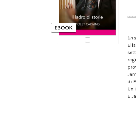
Un s
Elis
set
reg
pro
Jam
di 
Un 
E J