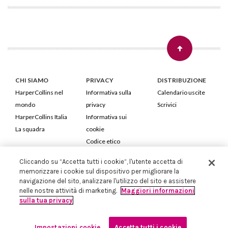
CHI SIAMO
PRIVACY
DISTRIBUZIONE
HarperCollins nel
Informativa sulla
Calendario uscite
mondo
privacy
Scrivici
HarperCollins Italia
Informativa sui
La squadra
cookie
Codice etico
Cliccando su “Accetta tutti i cookie”, l'utente accetta di
HarperCollins Italia S.p.A. Viale Monte Nero, 84 - 20135 Milano
memorizzare i cookie sul dispositivo per migliorare la
Cod. Fiscale e P.IVA 05946780151 - Capitale Sociale 258.250 €
navigazione del sito, analizzare l'utilizzo del sito e assistere
Iscritta in Milano al Registro delle imprese nr.198004 e REA nr.1051898
nelle nostre attività di marketing.
Maggiori informazioni
sulla tua privacy
Impostazioni cookie
Accetta tutti i cookie