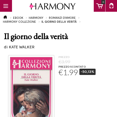
0
EBOOK
HARMONY
ROMANZI D'AMORE
HARMONY COLLEZIONE
IL GIORNO DELLA VERITÀ
Il giorno della verità
EBOOK
di KATE WALKER
LIBRI
PREZZO
€3.99
PREZZO SCONTATO
€1.99
-50,13%
Calendario
FAQ