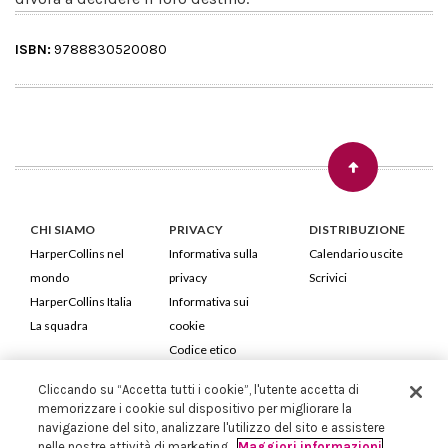
ISBN:
9788830520080
CHI SIAMO
PRIVACY
DISTRIBUZIONE
HarperCollins nel
Informativa sulla
Calendario uscite
mondo
privacy
Scrivici
HarperCollins Italia
Informativa sui
La squadra
cookie
Codice etico
Cliccando su “Accetta tutti i cookie”, l'utente accetta di
HarperCollins Italia S.p.A. Viale Monte Nero, 84 - 20135 Milano
memorizzare i cookie sul dispositivo per migliorare la
Cod. Fiscale e P.IVA 05946780151 - Capitale Sociale 258.250 €
navigazione del sito, analizzare l'utilizzo del sito e assistere
Iscritta in Milano al Registro delle imprese nr.198004 e REA nr.1051898
nelle nostre attività di marketing.
Maggiori informazioni