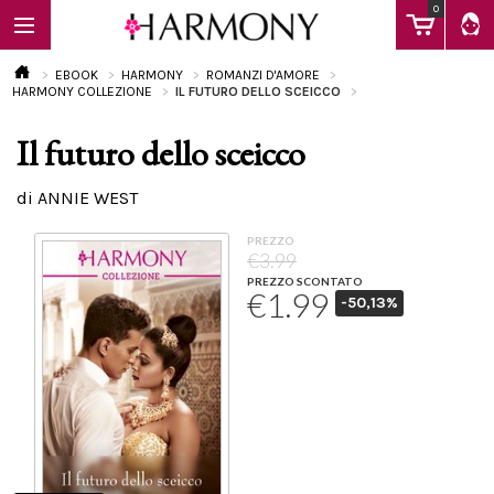
0
EBOOK
HARMONY
ROMANZI D'AMORE
HARMONY COLLEZIONE
IL FUTURO DELLO SCEICCO
Il futuro dello sceicco
EBOOK
di ANNIE WEST
LIBRI
PREZZO
€3.99
PREZZO SCONTATO
€1.99
-50,13%
Calendario
FAQ