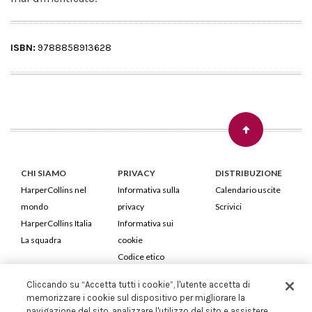
ISBN:
9788858913628
CHI SIAMO
PRIVACY
DISTRIBUZIONE
HarperCollins nel
Informativa sulla
Calendario uscite
mondo
privacy
Scrivici
HarperCollins Italia
Informativa sui
La squadra
cookie
Codice etico
Cliccando su “Accetta tutti i cookie”, l'utente accetta di
HarperCollins Italia S.p.A. Viale Monte Nero, 84 - 20135 Milano
memorizzare i cookie sul dispositivo per migliorare la
Cod. Fiscale e P.IVA 05946780151 - Capitale Sociale 258.250 €
navigazione del sito, analizzare l'utilizzo del sito e assistere