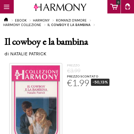
0
EBOOK
HARMONY
ROMANZI D'AMORE
HARMONY COLLEZIONE
IL COWBOY E LA BAMBINA
Il cowboy e la bambina
EBOOK
di NATALIE PATRICK
LIBRI
PREZZO
€3.99
PREZZO SCONTATO
€1.99
-50,13%
Calendario
FAQ