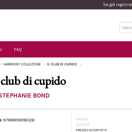
Sei già registr
o
FAQ
HARMONY COLLEZIONE
IL CLUB DI CUPIDO
l club di cupido
STEPHANIE BOND
PREZZO
N:
9788858918326
€3.99
PREZZO SCONTATO