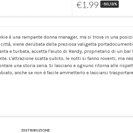
€1.99
-50,13%
nkie è una rampante donna manager, ma si trova in una posizio
 città, viene derubata della preziosa valigetta portadocument
ranta e turbata, accetta l'aiuto di Randy, proprietario di un bar
ante. L'attrazione scatta subito, le notti si fanno roventi, ma n
ontare una storia seria. Si lasciano e ognuno ritorna alle rispet
biato, anche se non è facile ammetterlo e lasciarsi trasportare
DISTRIBUZIONE