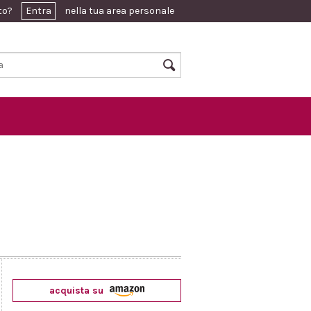
ato?
Entra
nella tua area personale
acquista su