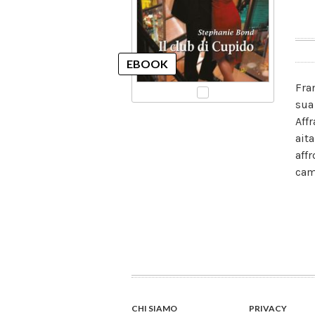
Fra
sua
Aff
ait
affr
cam
CHI SIAMO
PRIVACY