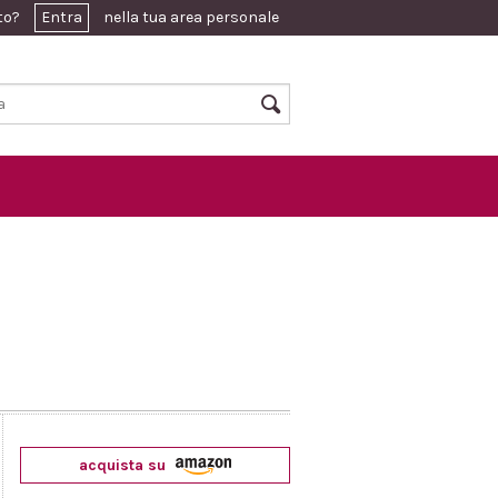
ato?
Entra
nella tua area personale
acquista su