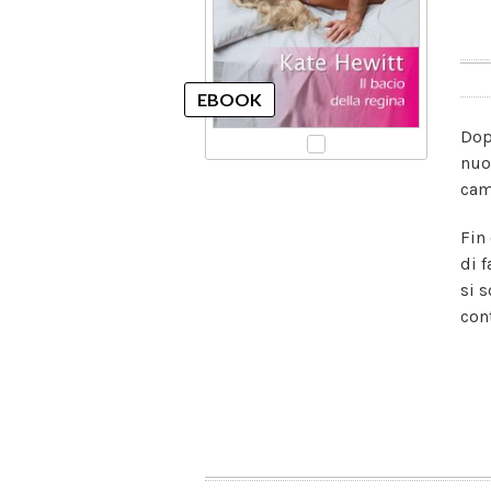
Dop
nuo
camb
Fin
di 
si 
cont