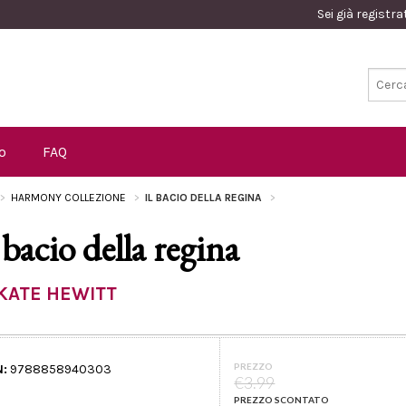
Sei già registr
o
FAQ
HARMONY COLLEZIONE
IL BACIO DELLA REGINA
l bacio della regina
KATE HEWITT
PREZZO
N:
9788858940303
€3.99
PREZZO SCONTATO