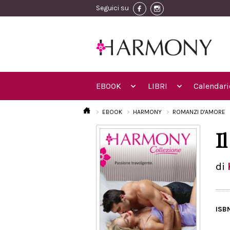
Seguici su
EBOOK
LIBRI
Calendari
EBOOK
HARMONY
ROMANZI D'AMORE
I
di
ISB