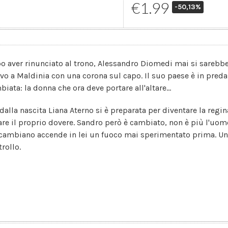
€1.99
-50,13%
o aver rinunciato al trono, Alessandro Diomedi mai si sarebbe 
vo a Maldinia con una corona sul capo. Il suo paese è in preda
iata: la donna che ora deve portare all'altare...
 dalla nascita Liana Aterno si è preparata per diventare la regi
fare il proprio dovere. Sandro però è cambiato, non è più l'uom
scambiano accende in lei un fuoco mai sperimentato prima. Un f
rollo.