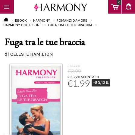
0
EBOOK
HARMONY
ROMANZI D'AMORE
HARMONY COLLEZIONE
FUGA TRA LE TUE BRACCIA
Fuga tra le tue braccia
EBOOK
di CELESTE HAMILTON
LIBRI
PREZZO
€3.99
PREZZO SCONTATO
€1.99
-50,13%
Calendario
FAQ