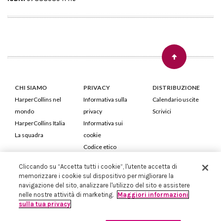
CHI SIAMO
PRIVACY
DISTRIBUZIONE
HarperCollins nel
Informativa sulla
Calendario uscite
mondo
privacy
Scrivici
HarperCollins Italia
Informativa sui
La squadra
cookie
Codice etico
Cliccando su “Accetta tutti i cookie”, l'utente accetta di
HarperCollins Italia S.p.A. Viale Monte Nero, 84 - 20135 Milano
memorizzare i cookie sul dispositivo per migliorare la
Cod. Fiscale e P.IVA 05946780151 - Capitale Sociale 258.250 €
navigazione del sito, analizzare l'utilizzo del sito e assistere
Iscritta in Milano al Registro delle imprese nr.198004 e REA nr.1051898
nelle nostre attività di marketing.
Maggiori informazioni
sulla tua privacy