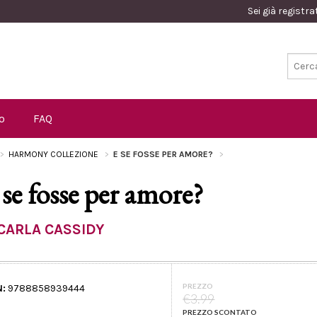
Sei già registr
o
FAQ
HARMONY COLLEZIONE
E SE FOSSE PER AMORE?
 se fosse per amore?
CARLA CASSIDY
PREZZO
N:
9788858939444
€3.99
PREZZO SCONTATO