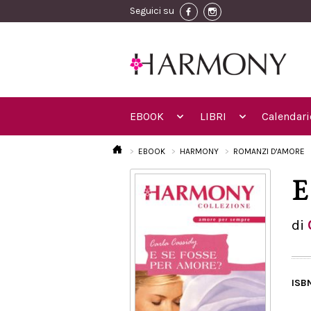
Seguici su
EBOOK
LIBRI
Calendari
EBOOK
HARMONY
ROMANZI D'AMORE
E
di
ISB