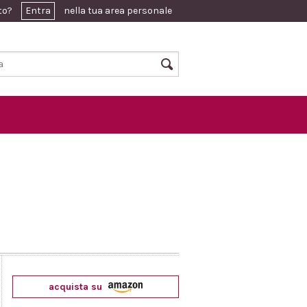
ato?
Entra
nella tua area personale
acquista su