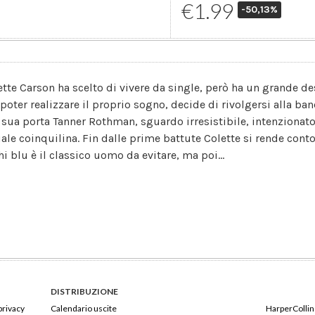
€1.99
-50,13%
ette Carson ha scelto di vivere da single, però ha un grande d
 poter realizzare il proprio sogno, decide di rivolgersi alla ba
a sua porta Tanner Rothman, sguardo irresistibile, intenzionato 
uale coinquilina. Fin dalle prime battute Colette si rende cont
hi blu è il classico uomo da evitare, ma poi...
DISTRIBUZIONE
privacy
Calendario uscite
HarperCollins