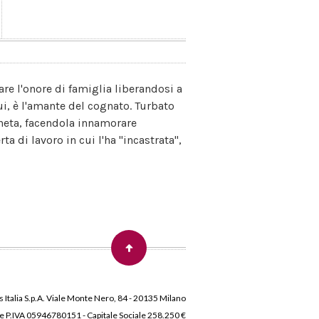
are l'onore di famiglia liberandosi a
i, è l'amante del cognato. Turbato
oneta, facendola innamorare
a di lavoro in cui l'ha "incastrata",
 Italia S.p.A. Viale Monte Nero, 84 - 20135 Milano
 e P.IVA 05946780151 - Capitale Sociale 258.250 €