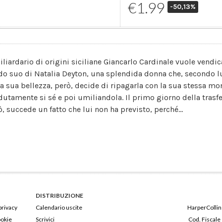
€1.99
-50,13%
miliardario di origini siciliane Giancarlo Cardinale vuole vendic
o suo di Natalia Deyton, una splendida donna che, secondo lu
la sua bellezza, però, decide di ripagarla con la sua stessa m
dutamente si sé e poi umiliandola. Il primo giorno della trasfert
ò, succede un fatto che lui non ha previsto, perché...
DISTRIBUZIONE
privacy
Calendario uscite
HarperCollins
ookie
Scrivici
Cod. Fiscale