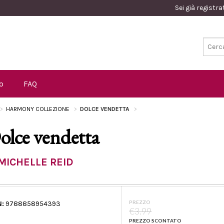
Sei già registr
o
FAQ
HARMONY COLLEZIONE
DOLCE VENDETTA
olce vendetta
MICHELLE REID
PREZZO
N:
9788858954393
€3.99
PREZZO SCONTATO