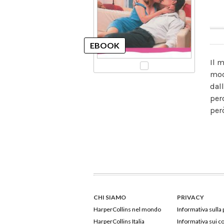
Il 
mod
dal
per
per
CHI SIAMO
PRIVACY
HarperCollins nel mondo
Informativa sulla 
HarperCollins Italia
Informativa sui c