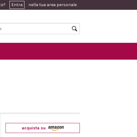
ato?
Entra
nella tua area personale
acquista su