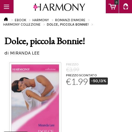
0
EBOOK
HARMONY
ROMANZI D'AMORE
HARMONY COLLEZIONE
DOLCE, PICCOLA BONNIE!
Dolce, piccola Bonnie!
EBOOK
di MIRANDA LEE
LIBRI
PREZZO
€3.99
PREZZO SCONTATO
€1.99
-50,13%
Calendario
FAQ