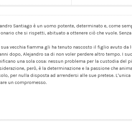
jandro Santiago è un uomo potente, determinato e, come semp
ionario che si rispetti, abituato a ottenere ciò che vuole. Senz
 sua vecchia fiamma gli ha tenuto nascosto il figlio avuto da l
 anni dopo, Alejandro sa di non voler perdere altro tempo. I suo
nificano una sola cosa: nessun problema per la custodia del pi
siderazione, però, è la determinazione e la passione che animan
colo, per nulla disposta ad arrendersi alle sue pretese. L'unica
vare un compromesso.