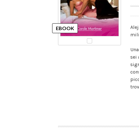
Ale
mil
Una
sei
sig
con
pic
tro