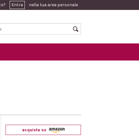
ato?
Entra
nella tua area personale
acquista su