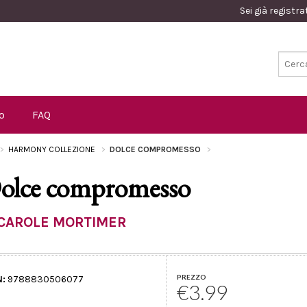
Sei già registr
o
FAQ
HARMONY COLLEZIONE
DOLCE COMPROMESSO
olce compromesso
CAROLE MORTIMER
PREZZO
N:
9788830506077
€3.99