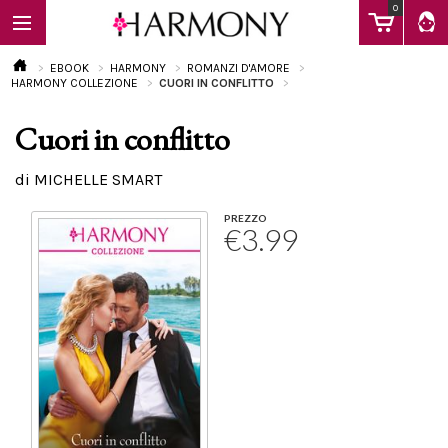
0
EBOOK
HARMONY
ROMANZI D'AMORE
HARMONY COLLEZIONE
CUORI IN CONFLITTO
Cuori in conflitto
EBOOK
di MICHELLE SMART
LIBRI
PREZZO
€3.99
Calendario
FAQ