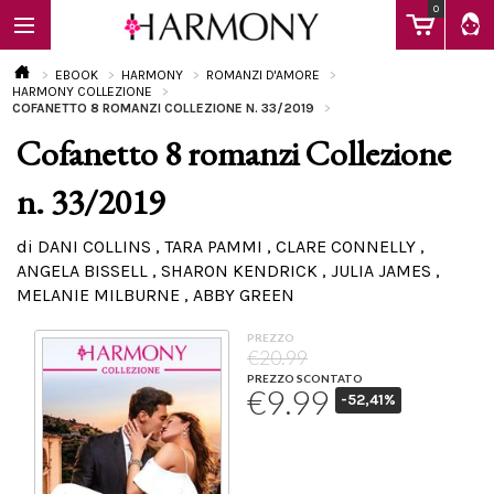
0
EBOOK
HARMONY
ROMANZI D'AMORE
HARMONY COLLEZIONE
COFANETTO 8 ROMANZI COLLEZIONE N. 33/2019
Cofanetto 8 romanzi Collezione
EBOOK
n. 33/2019
LIBRI
di DANI COLLINS , TARA PAMMI , CLARE CONNELLY ,
ANGELA BISSELL , SHARON KENDRICK , JULIA JAMES ,
MELANIE MILBURNE , ABBY GREEN
Calendario
PREZZO
€20.99
FAQ
PREZZO SCONTATO
€9.99
-52,41%