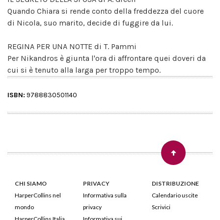
Quando Chiara si rende conto della freddezza del cuore
di Nicola, suo marito, decide di fuggire da lui.
REGINA PER UNA NOTTE di T. Pammi
Per Nikandros è giunta l'ora di affrontare quei doveri da
cui si è tenuto alla larga per troppo tempo.
ISBN:
9788830501140
CHI SIAMO
PRIVACY
DISTRIBUZIONE
HarperCollins nel
Informativa sulla
Calendario uscite
mondo
privacy
Scrivici
HarperCollins Italia
Informativa sui