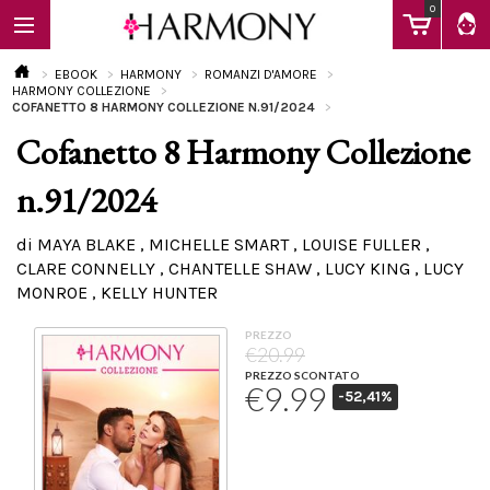
0
EBOOK
HARMONY
ROMANZI D'AMORE
HARMONY COLLEZIONE
COFANETTO 8 HARMONY COLLEZIONE N.91/2024
Cofanetto 8 Harmony Collezione
EBOOK
n.91/2024
LIBRI
di MAYA BLAKE , MICHELLE SMART , LOUISE FULLER ,
CLARE CONNELLY , CHANTELLE SHAW , LUCY KING , LUCY
MONROE , KELLY HUNTER
Calendario
PREZZO
€20.99
FAQ
PREZZO SCONTATO
€9.99
-52,41%