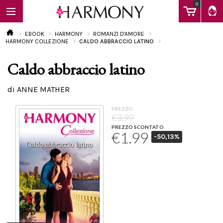
0
EBOOK
HARMONY
ROMANZI D'AMORE
HARMONY COLLEZIONE
CALDO ABBRACCIO LATINO
Caldo abbraccio latino
EBOOK
di ANNE MATHER
LIBRI
PREZZO
€3.99
PREZZO SCONTATO
€1.99
-50,13%
Calendario
FAQ