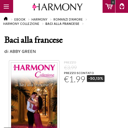
0
EBOOK
HARMONY
ROMANZI D'AMORE
HARMONY COLLEZIONE
BACI ALLA FRANCESE
Baci alla francese
EBOOK
di ABBY GREEN
LIBRI
PREZZO
€3.99
PREZZO SCONTATO
€1.99
-50,13%
Calendario
FAQ