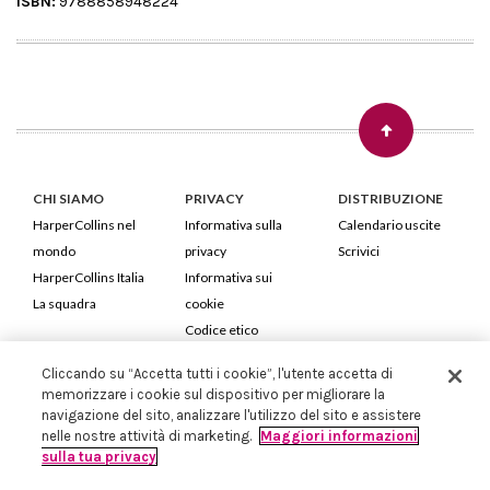
ISBN:
9788858948224
CHI SIAMO
PRIVACY
DISTRIBUZIONE
HarperCollins nel
Informativa sulla
Calendario uscite
mondo
privacy
Scrivici
HarperCollins Italia
Informativa sui
La squadra
cookie
Codice etico
Cliccando su “Accetta tutti i cookie”, l'utente accetta di
HarperCollins Italia S.p.A. Viale Monte Nero, 84 - 20135 Milano
memorizzare i cookie sul dispositivo per migliorare la
Cod. Fiscale e P.IVA 05946780151 - Capitale Sociale 258.250 €
navigazione del sito, analizzare l'utilizzo del sito e assistere
Iscritta in Milano al Registro delle imprese nr.198004 e REA nr.1051898
nelle nostre attività di marketing.
Maggiori informazioni
sulla tua privacy