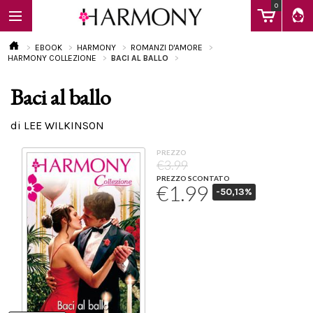
0
EBOOK
HARMONY
ROMANZI D'AMORE
HARMONY COLLEZIONE
BACI AL BALLO
Baci al ballo
EBOOK
di LEE WILKINSON
LIBRI
PREZZO
€3.99
PREZZO SCONTATO
€1.99
-50,13%
Calendario
FAQ