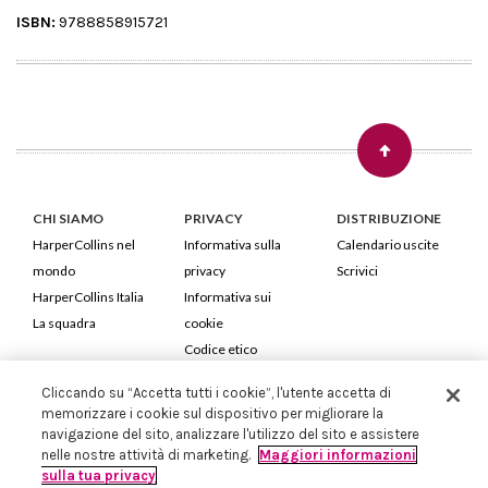
ISBN:
9788858915721
CHI SIAMO
PRIVACY
DISTRIBUZIONE
HarperCollins nel
Informativa sulla
Calendario uscite
mondo
privacy
Scrivici
HarperCollins Italia
Informativa sui
La squadra
cookie
Codice etico
Cliccando su “Accetta tutti i cookie”, l'utente accetta di
HarperCollins Italia S.p.A. Viale Monte Nero, 84 - 20135 Milano
memorizzare i cookie sul dispositivo per migliorare la
Cod. Fiscale e P.IVA 05946780151 - Capitale Sociale 258.250 €
navigazione del sito, analizzare l'utilizzo del sito e assistere
Iscritta in Milano al Registro delle imprese nr.198004 e REA nr.1051898
nelle nostre attività di marketing.
Maggiori informazioni
sulla tua privacy