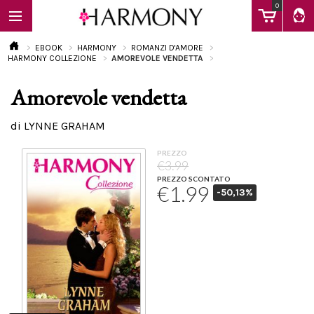
0
EBOOK
HARMONY
ROMANZI D'AMORE
HARMONY COLLEZIONE
AMOREVOLE VENDETTA
Amorevole vendetta
EBOOK
di LYNNE GRAHAM
LIBRI
PREZZO
€3.99
PREZZO SCONTATO
€1.99
-50,13%
Calendario
FAQ