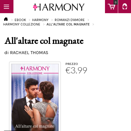
0
EBOOK
HARMONY
ROMANZI D'AMORE
HARMONY COLLEZIONE
ALL'ALTARE COL MAGNATE
All'altare col magnate
EBOOK
di RACHAEL THOMAS
LIBRI
PREZZO
€3.99
Calendario
FAQ