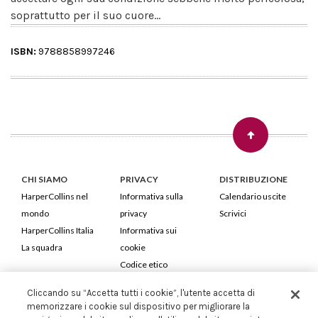
soprattutto per il suo cuore...
ISBN:
9788858997246
CHI SIAMO
PRIVACY
DISTRIBUZIONE
HarperCollins nel
Informativa sulla
Calendario uscite
mondo
privacy
Scrivici
HarperCollins Italia
Informativa sui
La squadra
cookie
Codice etico
Cliccando su “Accetta tutti i cookie”, l'utente accetta di
HarperCollins Italia S.p.A. Viale Monte Nero, 84 - 20135 Milano
memorizzare i cookie sul dispositivo per migliorare la
Cod. Fiscale e P.IVA 05946780151 - Capitale Sociale 258.250 €