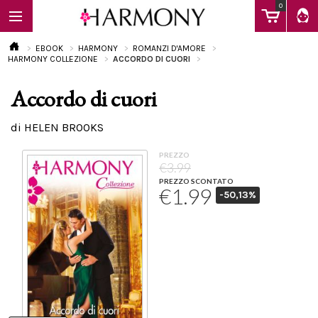
0
EBOOK
HARMONY
ROMANZI D'AMORE
HARMONY COLLEZIONE
ACCORDO DI CUORI
Accordo di cuori
EBOOK
di HELEN BROOKS
LIBRI
PREZZO
€3.99
PREZZO SCONTATO
€1.99
-50,13%
Calendario
FAQ