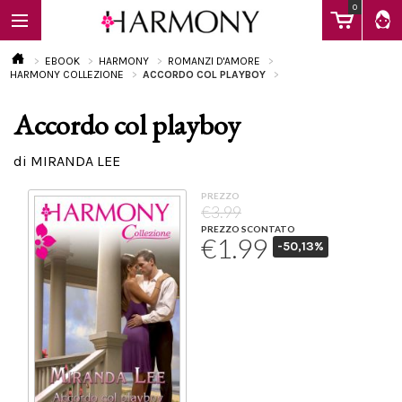
0
EBOOK
HARMONY
ROMANZI D'AMORE
HARMONY COLLEZIONE
ACCORDO COL PLAYBOY
Accordo col playboy
EBOOK
di MIRANDA LEE
LIBRI
PREZZO
€3.99
PREZZO SCONTATO
€1.99
-50,13%
Calendario
FAQ