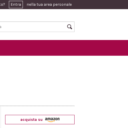
ato?
Entra
nella tua area personale
acquista su