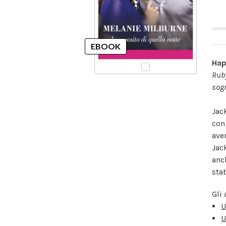
Hap
Ruby
sogn
Jac
con
ave
Jac
anc
sta
Gli 
U
U