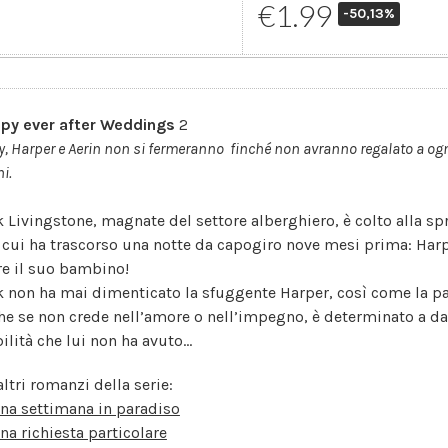
€1.99
-50,13%
py ever after Weddings
2
, Harper e Aerin non si fermeranno finché non avranno regalato a ogni
i.
k Livingstone, magnate del settore alberghiero, è colto alla sp
 cui ha trascorso una notte da capogiro nove mesi prima: Harp
re il suo bambino!
k non ha mai dimenticato la sfuggente Harper, così come la p
he se non crede nell’amore o nell’impegno, è determinato a dare
bilità che lui non ha avuto…
altri romanzi della serie:
na settimana in paradiso
na richiesta particolare