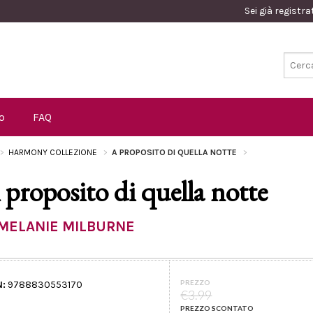
Sei già registr
o
FAQ
HARMONY COLLEZIONE
A PROPOSITO DI QUELLA NOTTE
 proposito di quella notte
MELANIE MILBURNE
PREZZO
N:
9788830553170
€3.99
PREZZO SCONTATO