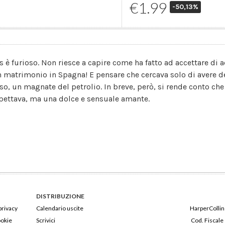
€1.99
-50,13%
as è furioso. Non riesce a capire come ha fatto ad accettare d
n matrimonio in Spagna! E pensare che cercava solo di avere de
so, un magnate del petrolio. In breve, però, si rende conto che 
pettava, ma una dolce e sensuale amante.
DISTRIBUZIONE
privacy
Calendario uscite
HarperCollins
ookie
Scrivici
Cod. Fiscale