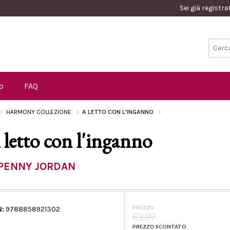
Sei già registr
o
FAQ
HARMONY COLLEZIONE
A LETTO CON L'INGANNO
 letto con l'inganno
PENNY JORDAN
PREZZO
N:
9788858921302
€3.99
PREZZO SCONTATO