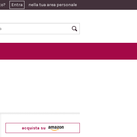
ato?
Entra
nella tua area personale
acquista su