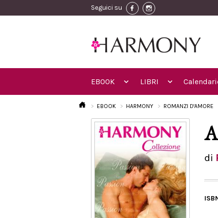
Seguici su
EBOOK
LIBRI
Calendari
EBOOK
HARMONY
ROMANZI D'AMORE
A
di
ISB