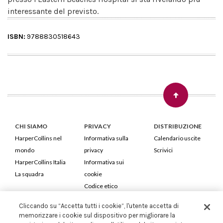
interessante del previsto.
ISBN:
9788830518643
CHI SIAMO
PRIVACY
DISTRIBUZIONE
HarperCollins nel
Informativa sulla
Calendario uscite
mondo
privacy
Scrivici
HarperCollins Italia
Informativa sui
La squadra
cookie
Codice etico
Cliccando su “Accetta tutti i cookie”, l'utente accetta di
HarperCollins Italia S.p.A. Viale Monte Nero, 84 - 20135 Milano
memorizzare i cookie sul dispositivo per migliorare la
Cod. Fiscale e P.IVA 05946780151 - Capitale Sociale 258.250 €