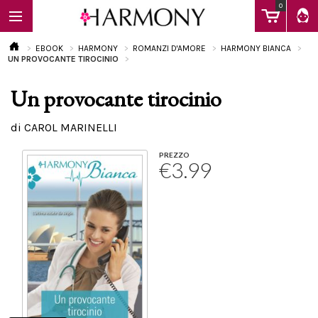
0
EBOOK
HARMONY
ROMANZI D'AMORE
HARMONY BIANCA
UN PROVOCANTE TIROCINIO
Un provocante tirocinio
EBOOK
di CAROL MARINELLI
LIBRI
PREZZO
€3.99
Calendario
FAQ