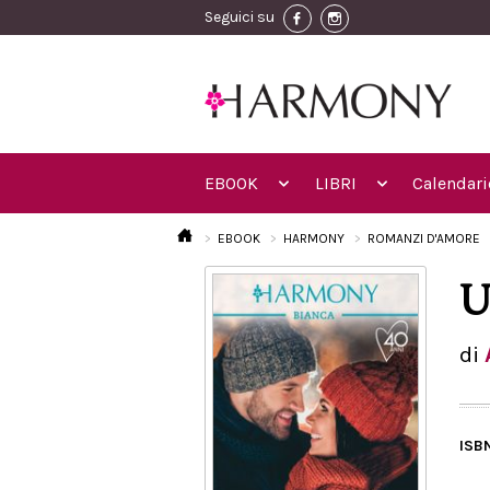
Seguici su
EBOOK
LIBRI
Calendari
EBOOK
HARMONY
ROMANZI D'AMORE
U
di
ISB