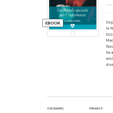
Dop
le f
Sco
Mac
fas
ha 
anc
dive
CHI SIAMO
PRIVACY