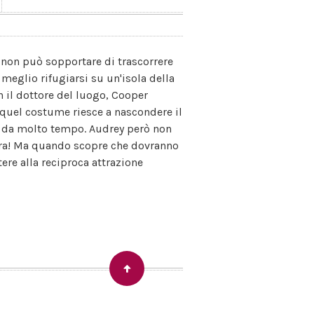
h non può sopportare di trascorrere
o meglio rifugiarsi su un'isola della
n il dottore del luogo, Cooper
 quel costume riesce a nascondere il
va da molto tempo. Audrey però non
cora! Ma quando scopre che dovranno
tere alla reciproca attrazione