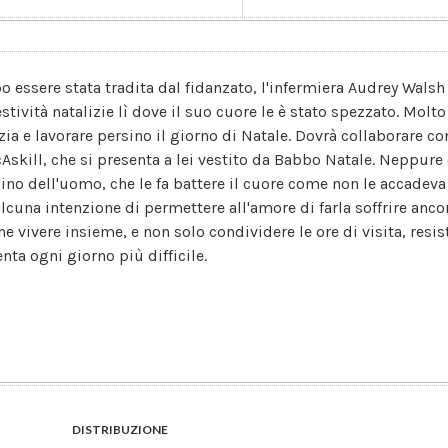
o essere stata tradita dal fidanzato, l'infermiera Audrey Wals
estività natalizie lì dove il suo cuore le è stato spezzato. Molt
zia e lavorare persino il giorno di Natale. Dovrà collaborare co
Askill, che si presenta a lei vestito da Babbo Natale. Neppure
cino dell'uomo, che le fa battere il cuore come non le accade
alcuna intenzione di permettere all'amore di farla soffrire an
he vivere insieme, e non solo condividere le ore di visita, resis
nta ogni giorno più difficile.
DISTRIBUZIONE