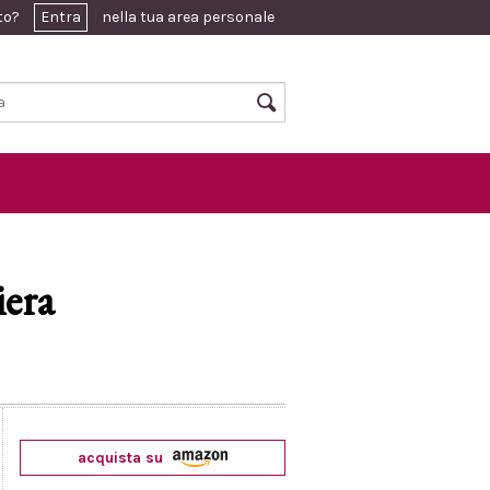
ato?
Entra
nella tua area personale
iera
acquista su